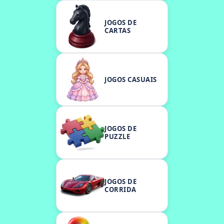
JOGOS DE
CARTAS
JOGOS CASUAIS
JOGOS DE
PUZZLE
JOGOS DE
CORRIDA